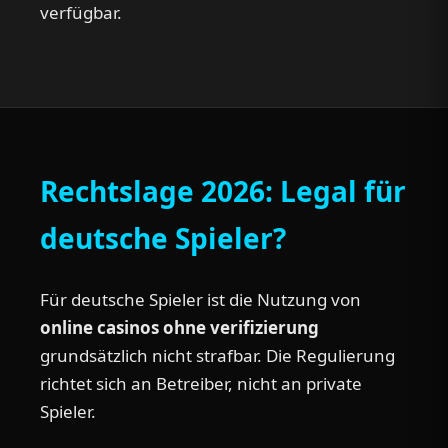
verfügbar.
Rechtslage 2026: Legal für
deutsche Spieler?
Für deutsche Spieler ist die Nutzung von
online casinos ohne verifizierung
grundsätzlich nicht strafbar. Die Regulierung
richtet sich an Betreiber, nicht an private
Spieler.