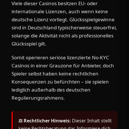
Viele dieser Casinos besitzen EU- oder
internationale Lizenzen, auch wenn keine
deutsche Lizenz vorliegt. Glücksspielgewinne
sind in Deutschland typischerweise steuerfrei,
solange die Aktivität nicht als professionelles
Glücksspiel gilt.
Somit operieren seriöse lizenzierte No-KYC
Casinos in einer Grauzone für Anbieter, doch
Spieler selbst haben keine rechtlichen
Konsequenzen zu befürchten – sie spielen
lediglich außerhalb des deutschen
Regulierungsrahmens.
⚖️ Rechtlicher Hinweis:
Dieser Inhalt stellt
keine Rechtsberatung dar. Informiere dich