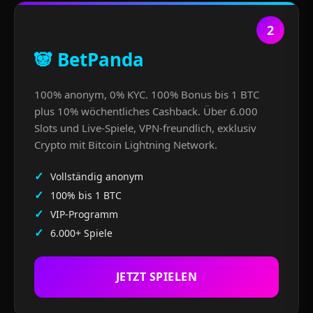
2
🐼 BetPanda
100% anonym, 0% KYC. 100% Bonus bis 1 BTC
plus 10% wöchentliches Cashback. Über 6.000
Slots und Live-Spiele, VPN-freundlich, exklusiv
Crypto mit Bitcoin Lightning Network.
Vollständig anonym
100% bis 1 BTC
VIP-Programm
6.000+ Spiele
JETZT SPIELEN