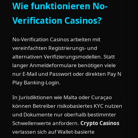
Wie funktionieren No-
Verification Casinos?
No-Verification Casinos arbeiten mit
vereinfachten Registrierungs- und
alternativen Verifizierungsmodellen. Statt
langer Anmeldeformulare benötigen viele
nur E-Mail und Passwort oder direkten Pay N
Play Banking-Login.
In Jurisdiktionen wie Malta oder Curaçao
können Betreiber risikobasiertes KYC nutzen
und Dokumente nur oberhalb bestimmter
Schwellenwerte anfordern.
Crypto Casinos
verlassen sich auf Wallet-basierte