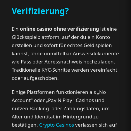
Verifizierung?
Ein
online casino ohne verifizierung
ist eine
Glücksspielplattform, auf der du ein Konto
erstellen und sofort für echtes Geld spielen
kannst, ohne unmittelbar Ausweisdokumente
wie Pass oder Adressnachweis hochzuladen.
Traditionelle KYC-Schritte werden vereinfacht
oder aufgeschoben.
Einige Plattformen funktionieren als „No
Account" oder „Pay N Play" Casinos und
nutzen Banking- oder Zahlungsdaten, um
Alter und Identität im Hintergrund zu
bestätigen.
Crypto Casinos
verlassen sich auf