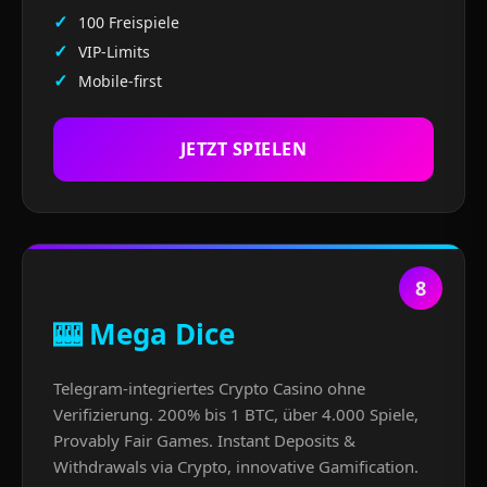
100 Freispiele
VIP-Limits
Mobile-first
JETZT SPIELEN
8
🎰 Mega Dice
Telegram-integriertes Crypto Casino ohne
Verifizierung. 200% bis 1 BTC, über 4.000 Spiele,
Provably Fair Games. Instant Deposits &
Withdrawals via Crypto, innovative Gamification.