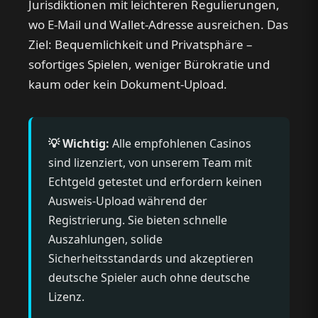
Jurisdiktionen mit leichteren Regulierungen,
wo E-Mail und Wallet-Adresse ausreichen. Das
Ziel: Bequemlichkeit und Privatsphäre –
sofortiges Spielen, weniger Bürokratie und
kaum oder kein Dokument-Upload.
💡 Wichtig:
Alle empfohlenen Casinos
sind lizenziert, von unserem Team mit
Echtgeld getestet und erfordern keinen
Ausweis-Upload während der
Registrierung. Sie bieten schnelle
Auszahlungen, solide
Sicherheitsstandards und akzeptieren
deutsche Spieler auch ohne deutsche
Lizenz.